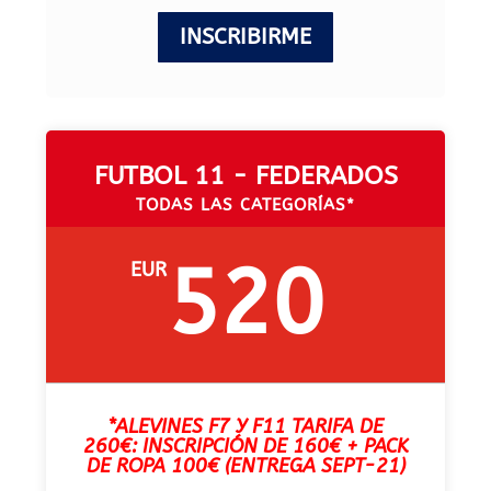
INSCRIBIRME
FUTBOL 11 - FEDERADOS
TODAS LAS CATEGORÍAS*
520
EUR
*ALEVINES F7 Y F11 TARIFA DE
260€:
INSCRIPCIÓN DE 160€ + PACK
DE ROPA 100€ (ENTREGA SEPT-21)