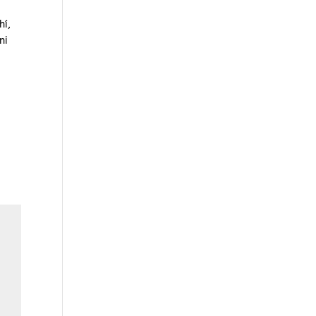
hí,
ni