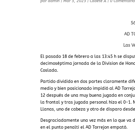
por
admin
|
Mar 3, 2023
|
Cadete A
|
0 Comentario
Sá
AD T
Las V
El pasado 18 de febrero a las 13:45 h se dispu
decimoséptima jornada de la Division de Honor
Coslada.
Partido dividido en dos partes claramente di
medio y bien posicionado impidió al AD Torre
12 después de una muy buena jugada en conju
la frontal y tras jugada personal hizo el 0-1
Llanas, uno de cabeza y otro de disparo desde
Desgraciadamente una vez más en lo que va d
en el punto penalti el AD Torrejon empató.