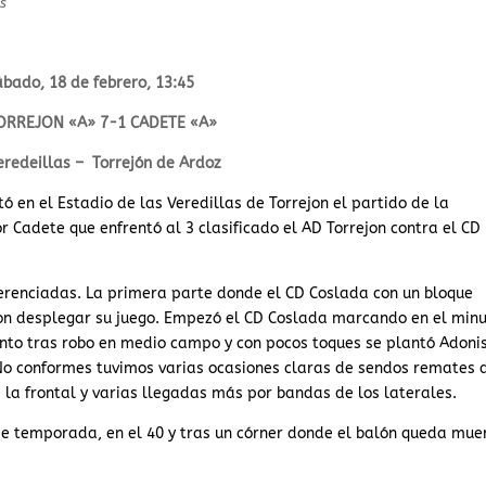
s
bado, 18 de febrero, 13:45
ORREJON «A» 7-1 CADETE «A»
eredeillas – Torrejón de Ardoz
tó en el Estadio de las Veredillas de Torrejon el partido de la
 Cadete que enfrentó al 3 clasificado el AD Torrejon contra el CD
ferenciadas. La primera parte donde el CD Coslada con un bloque
jon desplegar su juego. Empezó el CD Coslada marcando en el min
nto tras robo en medio campo y con pocos toques se plantó Adoni
. No conformes tuvimos varias ocasiones claras de sendos remates 
 la frontal y varias llegadas más por bandas de los laterales.
e temporada, en el 40 y tras un córner donde el balón queda mue