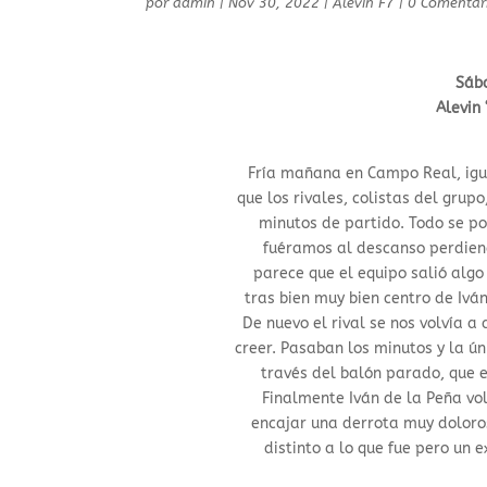
por
admin
|
Nov 30, 2022
|
Alevín F7
|
0 Comentar
Sáb
Alevin 
Fría mañana en Campo Real, igua
que los rivales, colistas del grup
minutos de partido. Todo se po
fuéramos al descanso perdiend
parece que el equipo salió algo
tras bien muy bien centro de Ivá
De nuevo el rival se nos volvía 
creer. Pasaban los minutos y la ú
través del balón parado, que e
Finalmente Iván de la Peña vol
encajar una derrota muy doloros
distinto a lo que fue pero un 