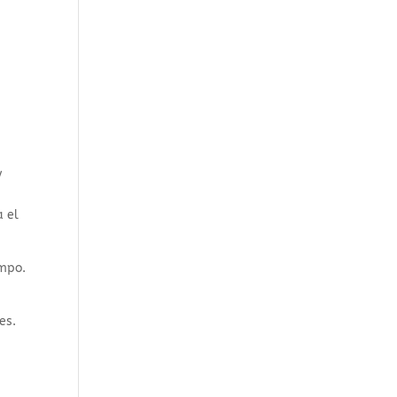
y
a el
ampo.
es.