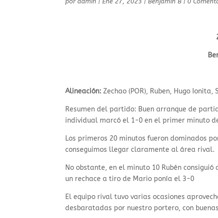
por
admin
|
Ene 27, 2023
|
Benjamín B
|
0 Comenta
Be
Alineación:
Zechao (POR), Ruben, Hugo Ionita, 
Resumen del partido: Buen arranque de partid
individual marcó el 1-0 en el primer minuto d
Los primeros 20 minutos fueron dominados por
conseguimos llegar claramente al área rival.
No obstante, en el minuto 10 Rubén consiguió
un rechace a tiro de Mario ponía el 3-0
El equipo rival tuvo varias ocasiones aprovech
desbaratadas por nuestro portero, con buenas