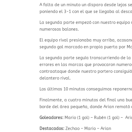
A falta de un minuto un disparo desde lejos s
poniendo el 3-1 con el que se llegaba al desc
La segunda parte empezó con nuestro equipo m
numerosos balones.
El equipo rival presionaba muy arriba, acosa
segundo gol marcado en propia puerta por Ma
La segunda parte seguía transcurriendo de la 
errores en las marcas que provocaron numeros
contraataque donde nuestro portero consiguió s
delantero rival.
Los últimos 10 minutos conseguimos reponernos
Finalmente, a cuatro minutos del final una bu
borde del área pequeña, donde Arian remató a 
Goleadores:
Mario (1 gol) – Rubén (1 gol) – Ari
Destacados:
Zechao – Mario – Arian