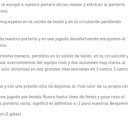
e le escapó a nuestro portero de las manos y entró en la portería
anso.
uy espeso en la salida de balón y en la circulación perdiendo
ndo nuestra portería y en una jugada desafortunada encajamos el
rio.
misma manera, pérdidas en la salida de balón, en la circulación 
os acercamientos del equipo rival y dos ocasiones muy claras al
alir victorioso en dos grandes intervenciones en 1 contra 1 contr
 y con una presión alta no dejamos al rival salir de su propio c
ena jugada por banda Álvaro hasta línea de fondo y pase raso al
portería vacía, significó el definitivo 4-2 para nuestros Benjamin
an (2 goles)