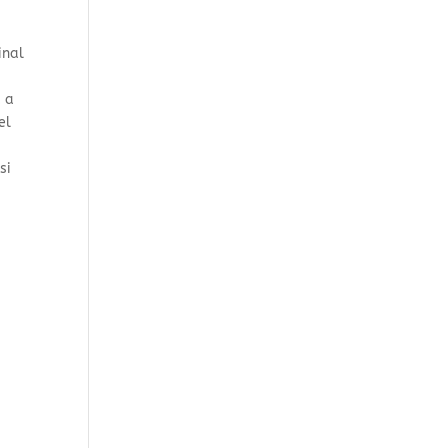
inal
a a
el
si