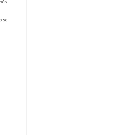
 más
o se