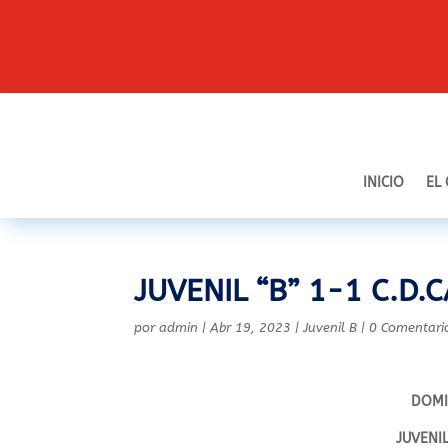
INICIO
EL
JUVENIL “B” 1-1 C.D.
por
admin
|
Abr 19, 2023
|
Juvenil B
|
0 Comentari
DOMI
JUVENIL